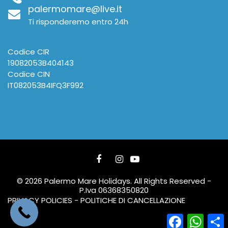
palermomare@live.it
Ti risponderemo entro 24h
Codice CIR
19082053B404143
Codice CIN
IT082053B4IFQ3F992
© 2026 Palermo Mare Holidays. All Rights Reserved -
P.Iva 06368350820
PRIVACY POLICIES - POLITICHE DI CANCELLAZIONE
Facebook
What
C