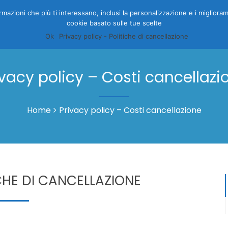
nformazioni che più ti interessano, inclusi la personalizzazione e i migliora
cookie basato sulle tue scelte
HOME
CAMERE
GALLERY
OFFERTE
PRENOTA
I
Ok
Privacy policy - Politiche di cancellazione
ivacy policy – Costi cancellazi
Home
Privacy policy – Costi cancellazione
CHE DI CANCELLAZIONE