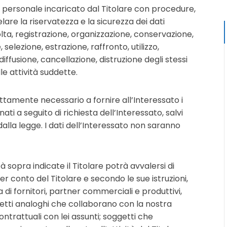
i personale incaricato dal Titolare con procedure,
lare la riservatezza e la sicurezza dei dati
olta, registrazione, organizzazione, conservazione,
selezione, estrazione, raffronto, utilizzo,
ffusione, cancellazione, distruzione degli stessi
e attività suddette.
ttamente necessario a fornire all’Interessato i
nati a seguito di richiesta dell’Interessato, salvi
dalla legge. I dati dell’Interessato non saranno
tà sopra indicate il Titolare potrà avvalersi di
er conto del Titolare e secondo le sue istruzioni,
a di fornitori, partner commerciali e produttivi,
ggetti analoghi che collaborano con la nostra
ntrattuali con lei assunti; soggetti che