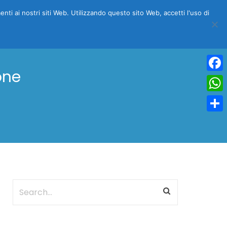
menti ai nostri siti Web. Utilizzando questo sito Web, accetti l'uso di
NFO
COSA VEDERE
BLOG
SCONTO DEL 15%
one
Face
Wha
Condi