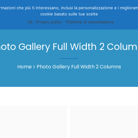
nformazioni che più ti interessano, inclusi la personalizzazione e i migliora
cookie basato sulle tue scelte
HOME
CAMERE
GALLERY
OFFERTE
PRENOTA
I
Ok
Privacy policy - Politiche di cancellazione
oto Gallery Full Width 2 Colu
Home
Photo Gallery Full Width 2 Columns