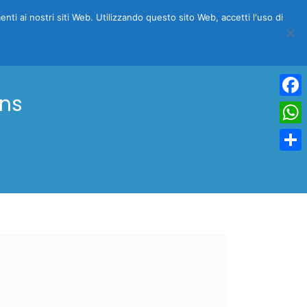
menti ai nostri siti Web. Utilizzando questo sito Web, accetti l'uso di
NFO
COSA VEDERE
BLOG
SCONTO DEL 15%
mns
Face
Wha
Condi