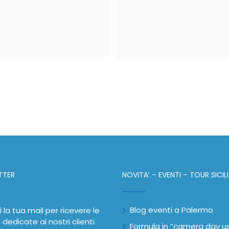
TTER
NOVITA’ – EVENTI – TOUR SICIL
Blog eventi a Palermo
i la tua mail per ricevere le
 dedicate ai nostri clienti
Formula in “camera day u