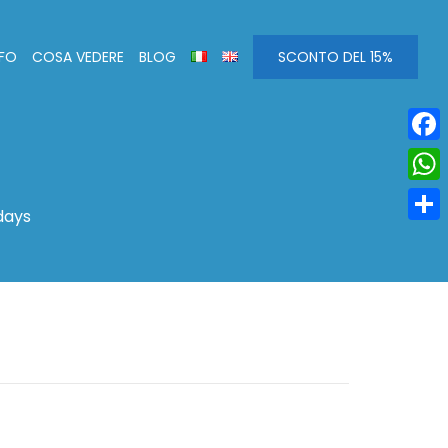
NFO
COSA VEDERE
BLOG
SCONTO DEL 15%
Face
Wha
days
Condi