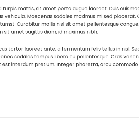
id turpis mattis, sit amet porta augue laoreet. Duis euism
 vehicula. Maecenas sodales maximus mi sed placerat. Cras
tumst. Curabitur mollis nisl sit amet pellentesque congue.
am sit amet sagittis diam, id maximus nibh.
s tortor laoreet ante, a fermentum felis tellus in nisl. Se
nec sodales tempus libero eu pellentesque. Cras venenat
rit est interdum pretium. Integer pharetra, arcu commodo