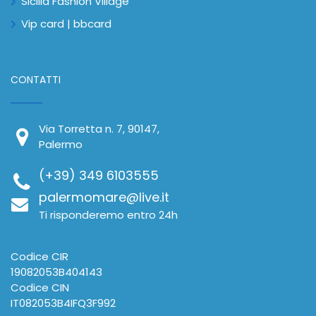
Sicilia Fashion Village
Vip card | bbcard
CONTATTI
Via Torretta n. 7, 90147,
Palermo
(+39) 349 6103555
palermomare@live.it
Ti risponderemo entro 24h
Codice CIR
19082053B404143
Codice CIN
IT082053B4IFQ3F992