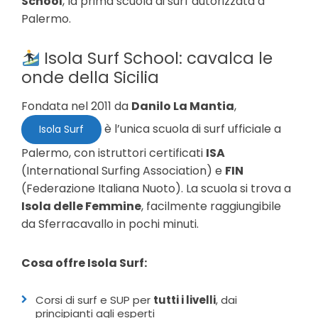
School
, la prima scuola di surf autorizzata a
Palermo.
Isola Surf School: cavalca le
onde della Sicilia
Fondata nel 2011 da
Danilo La Mantia
,
è l’unica scuola di surf ufficiale a
Isola Surf
Palermo, con istruttori certificati
ISA
(International Surfing Association) e
FIN
(Federazione Italiana Nuoto). La scuola si trova a
Isola delle Femmine
, facilmente raggiungibile
da Sferracavallo in pochi minuti.
Cosa offre Isola Surf:
Corsi di surf e SUP per
tutti i livelli
, dai
principianti agli esperti