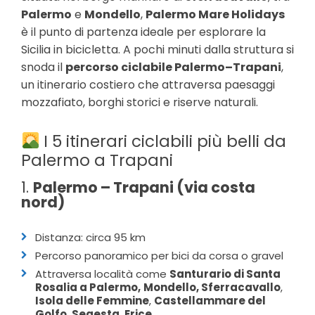
Palermo
e
Mondello
,
Palermo Mare Holidays
è il punto di partenza ideale per esplorare la
Sicilia in bicicletta. A pochi minuti dalla struttura si
snoda il
percorso ciclabile Palermo–Trapani
,
un itinerario costiero che attraversa paesaggi
mozzafiato, borghi storici e riserve naturali.
I 5 itinerari ciclabili più belli da
Palermo a Trapani
1.
Palermo – Trapani (via costa
nord)
Distanza: circa 95 km
Percorso panoramico per bici da corsa o gravel
Attraversa località come
Santurario di Santa
Rosalia a Palermo,
Mondello, Sferracavallo
,
Isola delle Femmine
,
Castellammare del
Golfo
,
Segesta
,
Erice