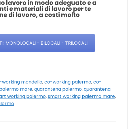
tuo lavoro in modo adeguato e a
ti e materiali di lavoro per te
 di lavoro, a costi molto
: MONOLOCALI - BILOCALI - TRILOCALI
-working mondello
,
co-working palermo
,
co-
 palermo mare
,
quarantena palermo
,
quarantena
rt working palermo
,
smart working palermo mare
,
alermo