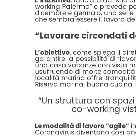
L’iniziativa
, lanciata dal suo d
working Palermo” e prevede per
dicembre e gennaio, una serie 
che sembra essere il lavoro del
“Lavorare circondati d
L’obiettivo
, come spiega il dir
garantire la possibilità di “la
una casa vacanze con vista mar
usufruendo di molte comodità 
località marina offre: tranquill
Riserva marina, buona cucina l
“Un struttura con spazi
co-working vis
Le modalità di lavoro “agile”
in
Coronavirus diventano così a