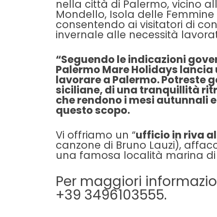
nella città di Palermo, vicino a
Mondello, Isola delle Femmine e
consentendo ai visitatori di co
invernale alle necessità lavorat
“Seguendo le indicazioni govern
Palermo Mare Holidays lancia 
lavorare a Palermo. Potreste go
siciliane, di una tranquillità rit
che rendono i mesi autunnali e 
questo scopo.
Vi offriamo un “
ufficio in riva 
canzone di Bruno Lauzi
), affacc
una famosa località marina di
Per maggiori informazion
+39 3496103555.