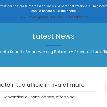
nformazioni che più ti interessano, inclusi la personalizzazione e i migliora
cookie basato sulle tue scelte
HOME
CAMERE
GALLERY
OFFERTE
PRENOTA
I
Ok
Privacy policy - Politiche di cancellazione
Latest News
oni e Sconti
Smart working Palermo – Prenota il tuo uffic
a il tuo ufficio in riva al mare
Convenzioni e Sconti
,
offerta
,
offerte del