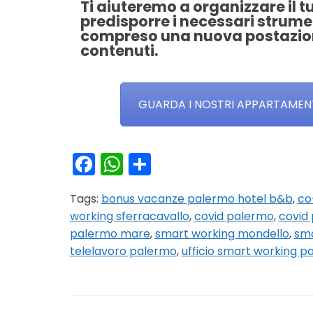
Ti aiuteremo a organizzare il 
predisporre i necessari strumen
compreso una nuova postazione
contenuti.
GUARDA I NOSTRI APPARTAMENTI
Facebook
WhatsApp
Condividi
Tags:
bonus vacanze palermo hotel b&b
,
co
working sferracavallo
,
covid palermo
,
covid
palermo mare
,
smart working mondello
,
sma
telelavoro palermo
,
ufficio smart working p