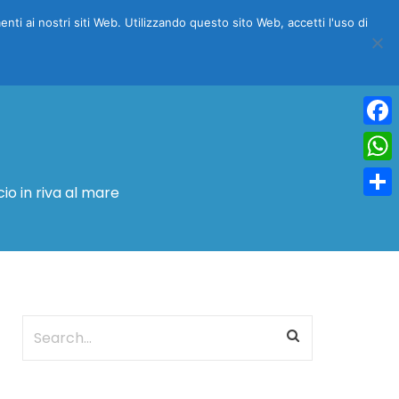
menti ai nostri siti Web. Utilizzando questo sito Web, accetti l'uso di
NFO
COSA VEDERE
BLOG
SCONTO DEL 15%
Face
Wha
io in riva al mare
Condi