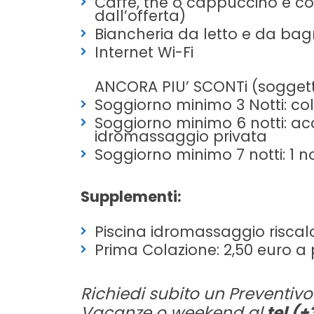
Caffè, thè o cappuccino e cor
dall’offerta)
Biancheria da letto e da ba
Internet Wi-Fi
ANCORA PIU’ SCONTi (soggetti 
Soggiorno minimo 3 Notti: co
Soggiorno minimo 6 notti: a
idromassaggio privata
Soggiorno minimo 7 notti: 1 n
Supplementi:
Piscina idromassaggio riscal
Prima Colazione: 2,50 euro a
Richiedi subito un Preventivo
Vacanze o weekend al
tel (