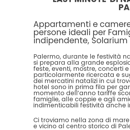
PA
Appartamenti e camere
persone ideali per Fami
indipendente, Solarium V
Palermo, durante le festività nata
si prepara alla grande esplos
feste, eventi, mostre, concerti e
particolarmente ricercata e sug
dei
mercatini natalizi
in cui trov
hotel sono in prima fila per ga
momento dell’anno tariffe scon
famiglie, alle coppie e agli ami
indimenticabili festività anche i
Ci troviamo nella zona di mare
e vicino al centro storico di Pa