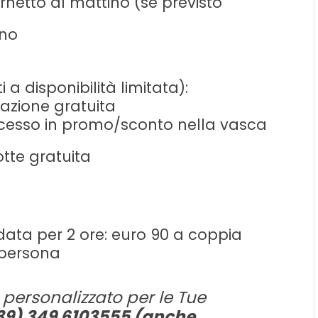
netto al mattino (se previsto
gno
a disponibilità limitata):
lazione gratuita
ccesso in promo/sconto nella vasca
otte gratuita
data per 2 ore: euro 90 a coppia
 persona
 personalizzato per le Tue
+39) 349 6103555 (anche