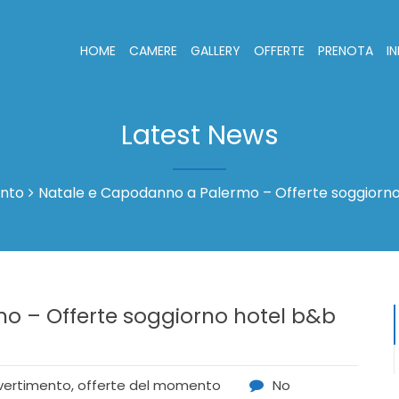
HOME
CAMERE
GALLERY
OFFERTE
PRENOTA
I
Latest News
ento
Natale e Capodanno a Palermo – Offerte soggiorn
o – Offerte soggiorno hotel b&b
vertimento
,
offerte del momento
No