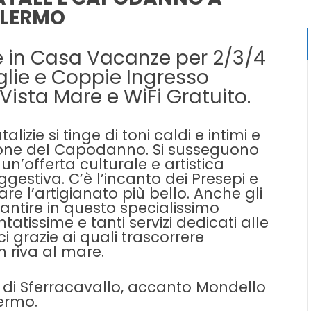
LERMO
 in Casa Vacanze per 2/3/4
glie e Coppie Ingresso
ista Mare e WiFi Gratuito.
lizie si tinge di toni caldi e intimi e
ione del Capodanno. Si susseguono
 un’offerta culturale e artistica
gestiva. C’è l’incanto dei
Presepi
e
are l’artigianato più bello. Anche gli
rantire in questo specialissimo
tatissime e tanti
servizi dedicati alle
ci
grazie ai quali trascorrere
n riva al mare.
 di Sferracavallo, accanto Mondello
lermo.