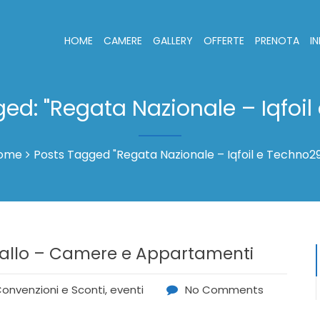
HOME
CAMERE
GALLERY
OFFERTE
PRENOTA
I
ged: "Regata Nazionale – Iqfoi
ome
Posts Tagged "Regata Nazionale – Iqfoil e Techno2
avallo – Camere e Appartamenti
onvenzioni e Sconti
,
eventi
No Comments