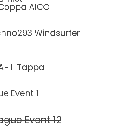
– Coppa AICO
hno293 Windsurfer
- II Tappa
e Event 1
ague Event 12