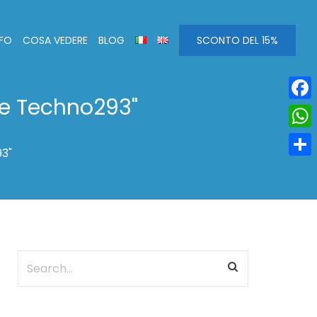
NFO
COSA VEDERE
BLOG
SCONTO DEL 15%
l e Techno293"
Face
Wha
93"
Condi