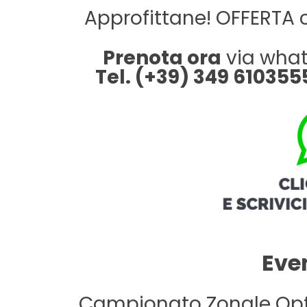
Approfittane! OFFERTA co
Prenota ora
via what
Tel. (+39) 349 61035
Eve
Campionato Zonale Opt