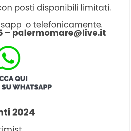
n posti disponibili limitati.
sapp o telefonicamente.
55 – palermomare@live.it
nti 2024
imist