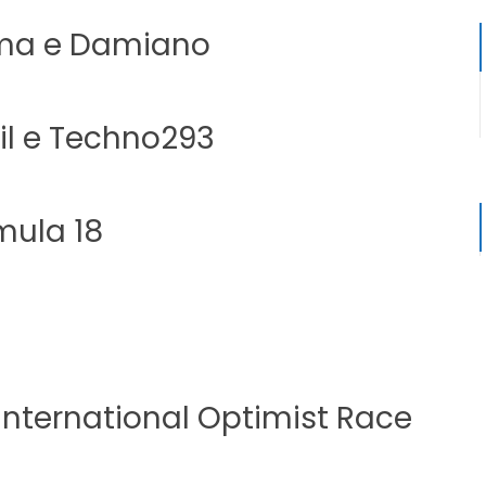
sma e Damiano
il e Techno293
mula 18
o International Optimist Race