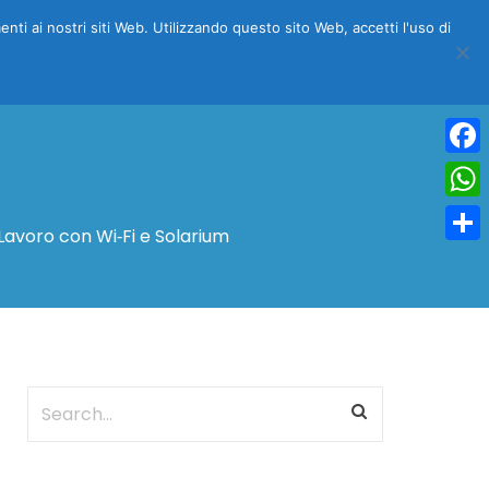
menti ai nostri siti Web. Utilizzando questo sito Web, accetti l'uso di
NFO
COSA VEDERE
BLOG
SCONTO DEL 15%
Face
Wha
Lavoro con Wi‑Fi e Solarium
Condi