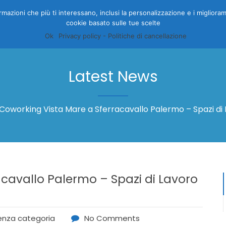
nformazioni che più ti interessano, inclusi la personalizzazione e i migliora
cookie basato sulle tue scelte
HOME
CAMERE
GALLERY
OFFERTE
PRENOTA
I
Ok
Privacy policy - Politiche di cancellazione
Latest News
Coworking Vista Mare a Sferracavallo Palermo – Spazi di 
cavallo Palermo – Spazi di Lavoro
enza categoria
No Comments