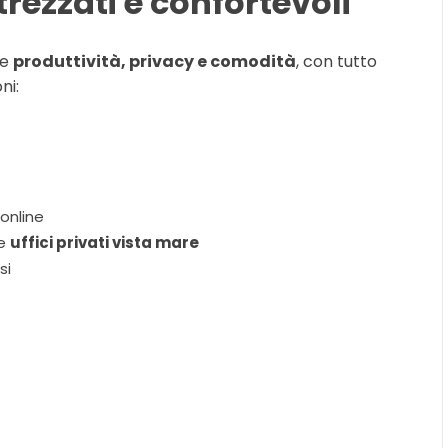
trezzati e confortevoli
re
produttività, privacy e comodità
, con tutto
ni:
 online
me
uffici privati vista mare
si