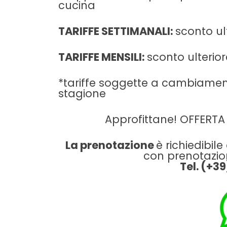
cucina
TARIFFE SETTIMANALI:
sconto ult
TARIFFE MENSILI:
sconto ulterior
*tariffe soggette a cambiament
stagione
Approfittane! OFFERTA c
La prenotazione
è richiedibi
con prenotazion
Tel. (+3