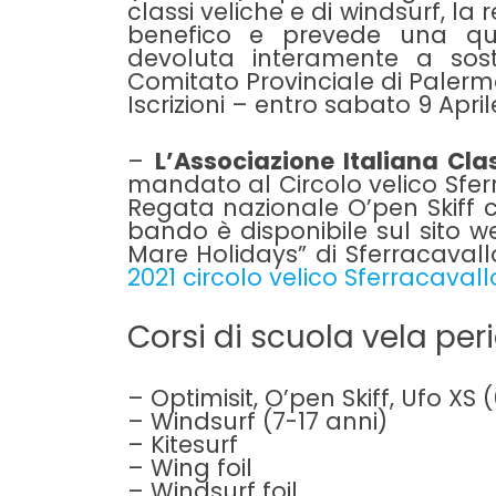
classi veliche e di windsurf, l
benefico e prevede una quo
devoluta interamente a sost
Comitato Provinciale di Palerm
Iscrizioni – entro sabato 9 April
–
L’Associazione Italiana Cla
mandato al
Circolo velico Sfe
Regata nazionale O’pen Skiff che
bando è disponibile sul sito we
Mare Holidays” di Sferracavall
2021 circolo velico Sferracavall
Corsi di scuola vela peri
– Optimisit, O’pen Skiff, Ufo XS 
– Windsurf (7-17 anni)
– Kitesurf
– Wing foil
– Windsurf foil