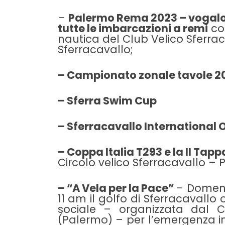
–
Palermo Rema 2023 – vogalo
tutte le imbarcazioni a remi
con
nautica del Club Velico Sferrac
Sferracavallo;
– Campionato zonale tavole 2
– Sferra Swim Cup
– Sferracavallo International 
– Coppa Italia T293 e la II Tap
Circolo velico Sferracavallo – 
– “A Vela per la Pace”
– Domenic
11 am il golfo di Sferracavallo
sociale – organizzata dal Ci
(Palermo) – per l’emergenza i