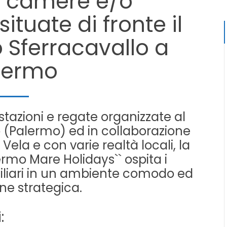
e camere e/o
tuate di fronte il
o Sferracavallo a
lermo
tazioni e regate organizzate al
o (Palermo) ed in collaborazione
Vela e con varie realtà locali, la
lermo Mare Holidays`` ospita i
miliari in un ambiente comodo ed
one strategica.
: