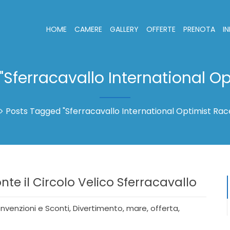
HOME
CAMERE
GALLERY
OFFERTE
PRENOTA
I
 "Sferracavallo International O
Posts Tagged "Sferracavallo International Optimist Rac
e il Circolo Velico Sferracavallo
nvenzioni e Sconti
,
Divertimento
,
mare
,
offerta
,