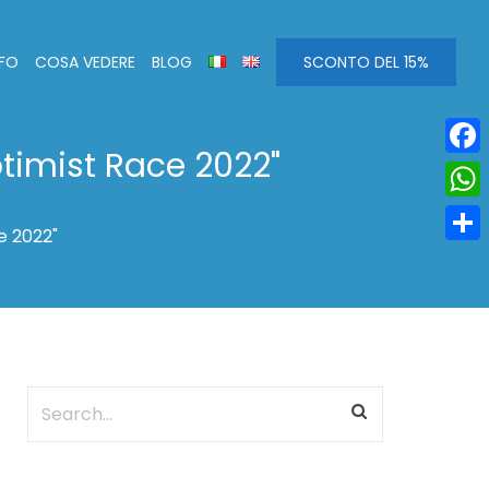
NFO
COSA VEDERE
BLOG
SCONTO DEL 15%
ptimist Race 2022"
Face
Wha
e 2022"
Condi