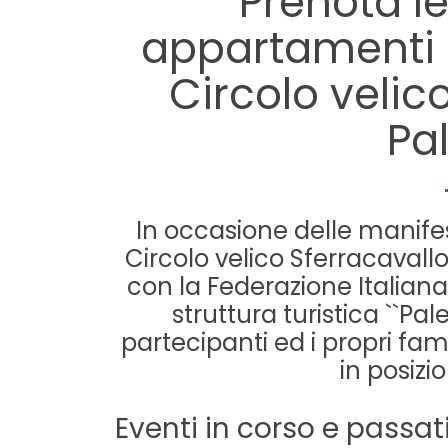
Prenota l
appartamenti si
Circolo velic
Pa
In occasione delle manifes
Circolo velico Sferracavall
con la Federazione Italiana 
struttura turistica ``Pa
partecipanti ed i propri fa
in posizi
Eventi in corso e passati