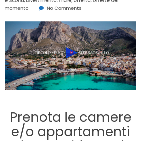
e Sconti
,
Divertimento
,
mare
,
offerta
,
offerte del
momento
No Comments
Prenota le camere
e/o appartamenti