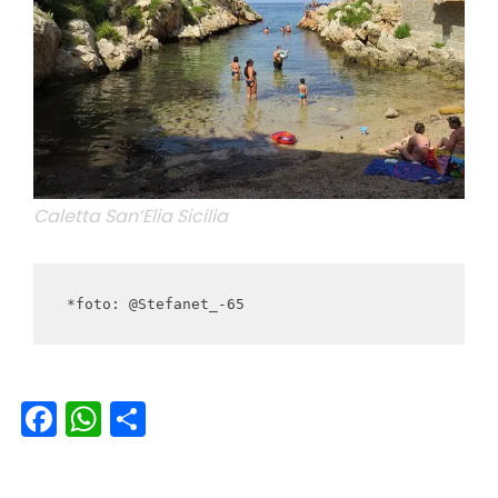
Caletta San’Elia Sicilia
*foto: @Stefanet_-65
Facebook
WhatsApp
Condividi