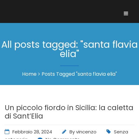
All posts tagged: "santa flavia
elia"
Home
Posts Tagged "santa flavia elia"
Un piccolo fiordo in Sicilia: la caletta
di Sant’Elia
Febbraio 28, 2024
By
vincenzo
Senza