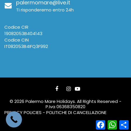
palermomare@live.it
Ti risponderemo entro 24h
Codice CIR
19082053B404143
Codice CIN
IT082053B4IFQ3F992
© 2026 Palermo Mare Holidays. All Rights Reserved -
P.Iva 06368350820
PRIVACY POLICIES - POLITICHE DI CANCELLAZIONE
Facebook
What
C