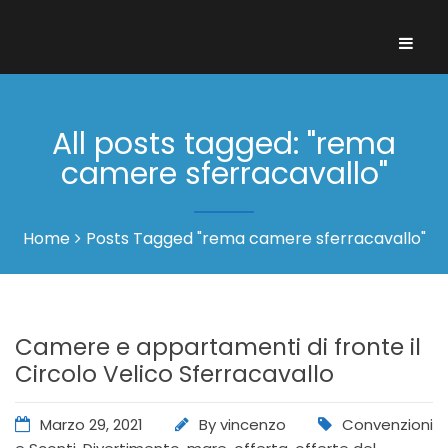
All posts tagged: "rema
camere sferracavallo"
Home
Posts Tagged "rema camere sferracavallo"
Camere e appartamenti di fronte il
Circolo Velico Sferracavallo
Marzo 29, 2021
By
vincenzo
Convenzioni