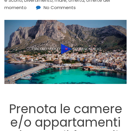
e Sconti
,
Divertimento
,
mare
,
offerta
,
offerte del
momento
No Comments
Prenota le camere
e/o appartamenti