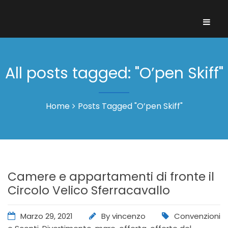
All posts tagged: "O’pen Skiff"
Home
Posts Tagged "O’pen Skiff"
Camere e appartamenti di fronte il
Circolo Velico Sferracavallo
Marzo 29, 2021
By
vincenzo
Convenzioni