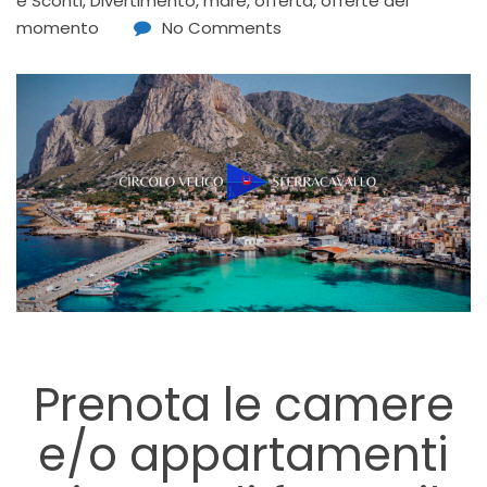
e Sconti
,
Divertimento
,
mare
,
offerta
,
offerte del
momento
No Comments
Prenota le camere
e/o appartamenti