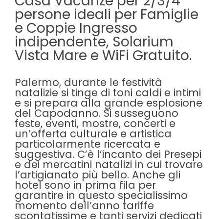
Casa Vacanze per 2/3/4
persone ideali per Famiglie
e Coppie Ingresso
indipendente, Solarium
Vista Mare e WiFi Gratuito.
Palermo, durante le festività
natalizie si tinge di toni caldi e intimi
e si prepara alla grande esplosione
del Capodanno. Si susseguono
feste, eventi, mostre, concerti e
un’offerta culturale e artistica
particolarmente ricercata e
suggestiva. C’è l’incanto dei
Presepi
e dei
mercatini natalizi
in cui trovare
l’artigianato più bello. Anche gli
hotel sono in prima fila per
garantire in questo specialissimo
momento dell’anno tariffe
scontatissime e tanti
servizi dedicati