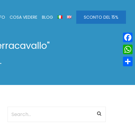
NFO
COSA VEDERE
BLOG
SCONTO DEL 15%
erracavallo"
Face
Wha
"
Condi