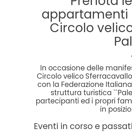
Prenota l
appartamenti si
Circolo velic
Pa
In occasione delle manifes
Circolo velico Sferracavall
con la Federazione Italiana 
struttura turistica ``Pa
partecipanti ed i propri fa
in posizi
Eventi in corso e passati