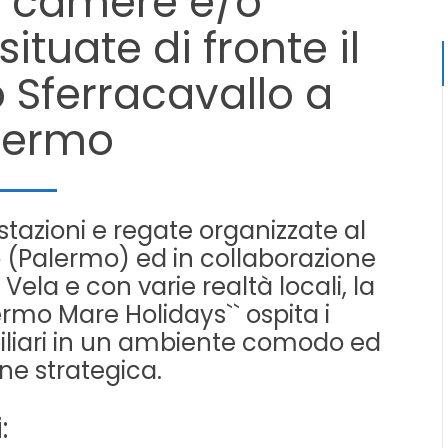
e camere e/o
tuate di fronte il
o Sferracavallo a
lermo
tazioni e regate organizzate al
o (Palermo) ed in collaborazione
Vela e con varie realtà locali, la
lermo Mare Holidays`` ospita i
miliari in un ambiente comodo ed
one strategica.
: