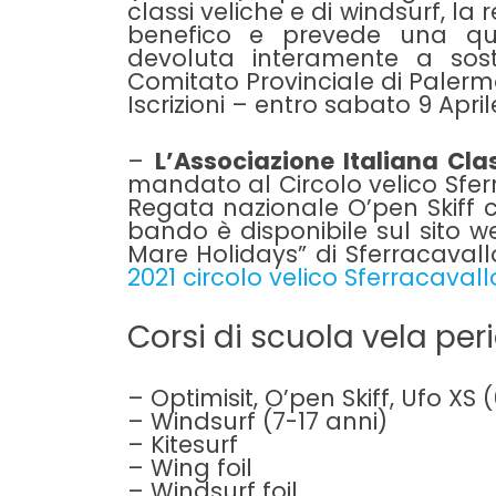
classi veliche e di windsurf, l
benefico e prevede una quo
devoluta interamente a sost
Comitato Provinciale di Palerm
Iscrizioni – entro sabato 9 April
–
L’Associazione Italiana Cla
mandato al
Circolo velico Sfe
Regata nazionale O’pen Skiff che
bando è disponibile sul sito we
Mare Holidays” di Sferracavall
2021 circolo velico Sferracavall
Corsi di scuola vela peri
– Optimisit, O’pen Skiff, Ufo XS 
– Windsurf (7-17 anni)
– Kitesurf
– Wing foil
– Windsurf foil