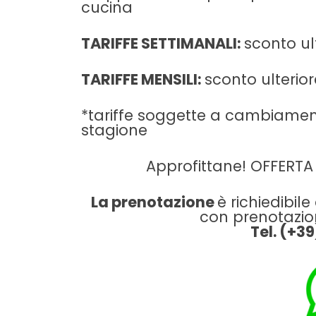
cucina
TARIFFE SETTIMANALI:
sconto ult
TARIFFE MENSILI:
sconto ulterior
*tariffe soggette a cambiament
stagione
Approfittane! OFFERTA c
La prenotazione
è richiedibi
con prenotazion
Tel. (+3