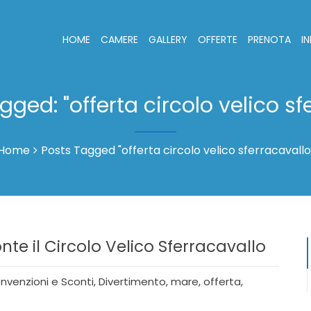
HOME
CAMERE
GALLERY
OFFERTE
PRENOTA
I
agged: "offerta circolo velico sf
Home
Posts Tagged "offerta circolo velico sferracavallo
e il Circolo Velico Sferracavallo
nvenzioni e Sconti
,
Divertimento
,
mare
,
offerta
,