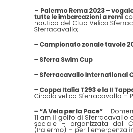
–
Palermo Rema 2023 – vogalo
tutte le imbarcazioni a remi
con
nautica del Club Velico Sferrac
Sferracavallo;
– Campionato zonale tavole 2
– Sferra Swim Cup
– Sferracavallo International 
– Coppa Italia T293 e la II Tap
Circolo velico Sferracavallo – 
– “A Vela per la Pace”
– Domenic
11 am il golfo di Sferracavallo
sociale – organizzata dal Ci
(Palermo) – per l’emergenza i