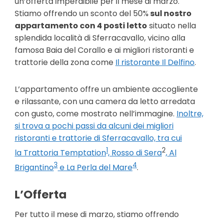
un’offerta imperdibile per il mese di marzo.
Stiamo offrendo un
sconto del 50%
sul nostro
appartamento con 4 posti letto
situato nella
splendida località di
Sferracavallo
, vicino alla
famosa
Baia del Corallo
e ai
migliori ristoranti e
trattorie
della zona come
Il ristorante Il Delfino
.
L’appartamento offre un ambiente accogliente
e rilassante, con una camera da letto arredata
con gusto, come mostrato nell’immagine.
Inoltre,
si trova a pochi passi da alcuni dei migliori
ristoranti e trattorie di Sferracavallo, tra cui
1
2
la
Trattoria Temptation
,
Rosso di Sera
,
Al
3
4
Brigantino
e
La Perla del Mare
.
L’Offerta
Per tutto il mese di marzo, stiamo offrendo