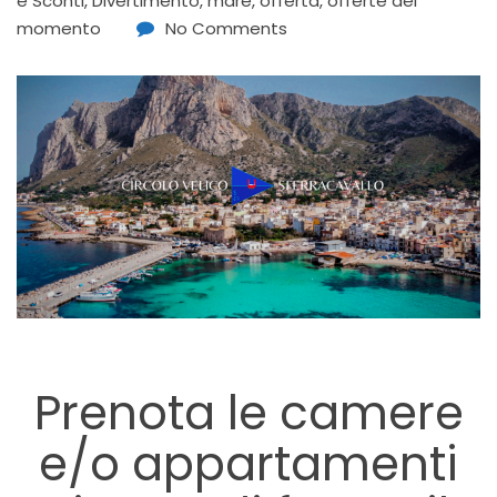
e Sconti
,
Divertimento
,
mare
,
offerta
,
offerte del
momento
No Comments
Prenota le camere
e/o appartamenti