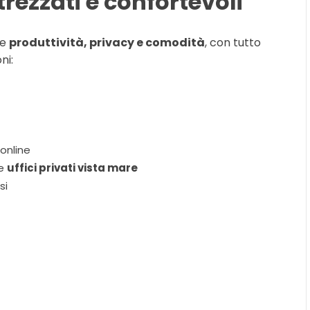
trezzati e confortevoli
re
produttività, privacy e comodità
, con tutto
ni:
 online
me
uffici privati vista mare
si