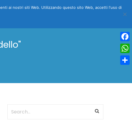
menti ai nostri siti Web. Utilizzando questo sito Web, accetti l'uso di
NFO
COSA VEDERE
BLOG
SCONTO DEL 15%
ello"
Face
Wha
Condi