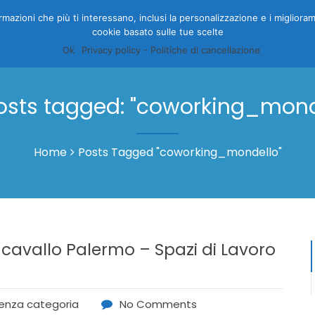
nformazioni che più ti interessano, inclusi la personalizzazione e i migliora
cookie basato sulle tue scelte
HOME
CAMERE
GALLERY
OFFERTE
PRENOTA
I
Ok
Privacy policy - Politiche di cancellazione
posts tagged: "coworking_mond
Home
Posts Tagged "coworking_mondello"
cavallo Palermo – Spazi di Lavoro
enza categoria
No Comments