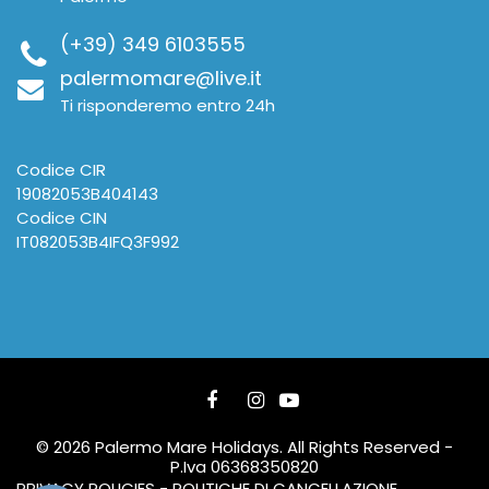
(+39) 349 6103555
palermomare@live.it
Ti risponderemo entro 24h
Codice CIR
19082053B404143
Codice CIN
IT082053B4IFQ3F992
© 2026 Palermo Mare Holidays. All Rights Reserved -
P.Iva 06368350820
PRIVACY POLICIES - POLITICHE DI CANCELLAZIONE