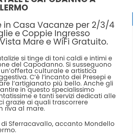
LERMO
 in Casa Vacanze per 2/3/4
glie e Coppie Ingresso
ista Mare e WiFi Gratuito.
lizie si tinge di toni caldi e intimi e
ione del Capodanno. Si susseguono
 un’offerta culturale e artistica
gestiva. C’è l’incanto dei
Presepi
e
are l’artigianato più bello. Anche gli
rantire in questo specialissimo
tatissime e tanti
servizi dedicati alle
ci
grazie ai quali trascorrere
n riva al mare.
 di Sferracavallo, accanto Mondello
lermo.