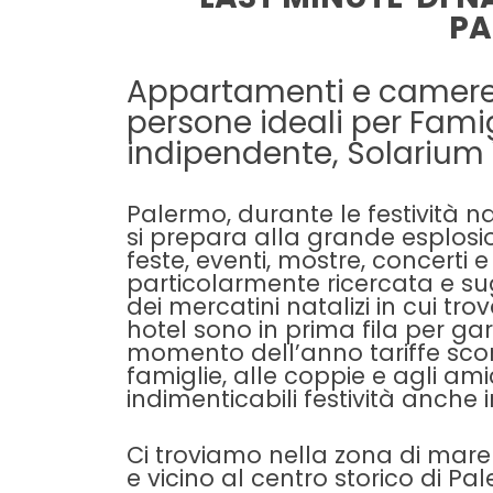
PA
Appartamenti e camere
persone ideali per Fami
indipendente, Solarium V
Palermo, durante le festività nata
si prepara alla grande esplos
feste, eventi, mostre, concerti e
particolarmente ricercata e sug
dei
mercatini natalizi
in cui trov
hotel sono in prima fila per ga
momento dell’anno tariffe scon
famiglie, alle coppie e agli ami
indimenticabili festività anche i
Ci troviamo nella zona di mare
e vicino al centro storico di Pa