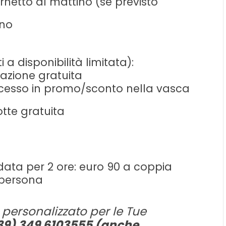
netto al mattino (se previsto
gno
a disponibilità limitata):
lazione gratuita
ccesso in promo/sconto nella vasca
otte gratuita
data per 2 ore: euro 90 a coppia
 persona
 personalizzato per le Tue
+39) 349 6103555 (anche