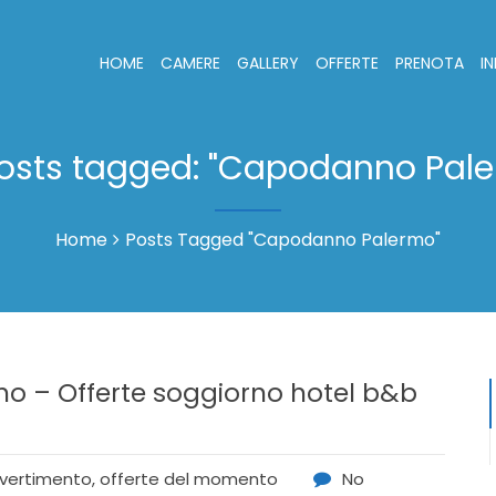
HOME
CAMERE
GALLERY
OFFERTE
PRENOTA
I
posts tagged: "Capodanno Pal
Home
Posts Tagged "Capodanno Palermo"
o – Offerte soggiorno hotel b&b
ivertimento
,
offerte del momento
No