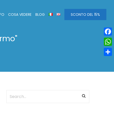
NFO
COSA VEDERE
BLOG
SCONTO DEL 15%
ermo"
Face
Wha
Condi