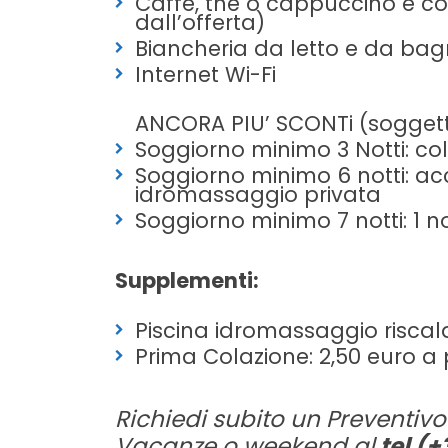
Caffè, thè o cappuccino e cor
dall’offerta)
Biancheria da letto e da ba
Internet Wi-Fi
ANCORA PIU’ SCONTi (soggetti 
Soggiorno minimo 3 Notti: co
Soggiorno minimo 6 notti: a
idromassaggio privata
Soggiorno minimo 7 notti: 1 n
Supplementi:
Piscina idromassaggio riscal
Prima Colazione: 2,50 euro a
Richiedi subito un Preventivo
Vacanze o weekend al
tel (