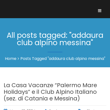
All posts tagged: "addaura
club alpino messina"
Home
Posts Tagged "addaura club alpino messina"
La Casa Vacanze “Palermo Mare
Holidays” e il Club Alpino Italiano
(sez. di Catania e Messina)