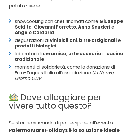
potuto vivere:
showcooking con chef rinomati come
Giuseppe
Seidita
,
Giovanni Porretto
,
Anna Scuderi
e
Angelo Calabria
degustazioni di
vini siciliani
,
birre artigianali
e
prodotti biologici
laboratori di
ceramica
,
arte casearia
e
cucina
tradizionale
momenti di solidarietà, come la donazione di
Euro-Toques Italia all’associazione
Un Nuovo
Giorno ODV
Dove alloggiare per
vivere tutto questo?
Se stai pianificando di partecipare all’evento,
Palermo Mare Holidays è la soluzione ideale