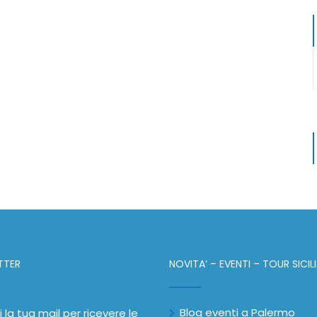
TTER
NOVITA’ – EVENTI – TOUR SICIL
Blog eventi a Palermo
i la tua mail per ricevere le