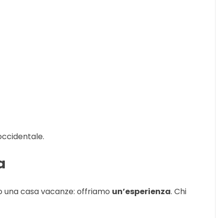
occidentale.
a
o una casa vacanze: offriamo
un’esperienza
. Chi