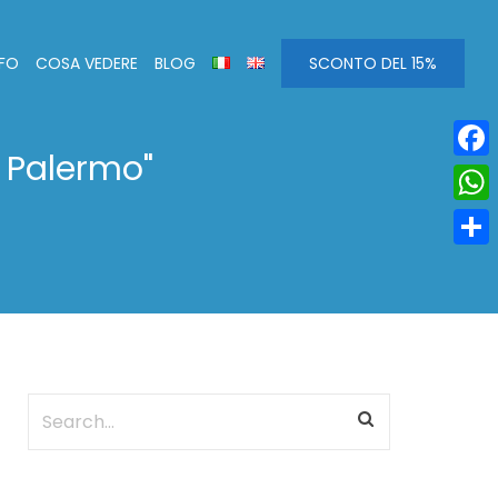
NFO
COSA VEDERE
BLOG
SCONTO DEL 15%
e Palermo"
Face
Wha
Condi