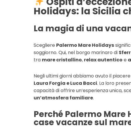
Ospiti d’eccezion
Holidays: la Sicilia 
La magia di una vacan
Scegliere
Palermo Mare Holidays
signifi
soggiorno. Qui, nel borgo marinaro di
Sfer
tra
mare cristallino
,
relax autentico
e
a
Negli ultimi giorni abbiamo avuto il piacere
Laura Forgia e Luca Bacci
. La loro prese
capacità di offrire un’esperienza unica, sc
un’atmosfera familiare
.
Perché Palermo Mare Ho
case vacanze sul mar