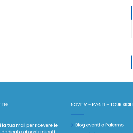
TTER
NOVITA’ – EVENTI – TOUR SICIL
Blog eventi a Palermo
i la tua mail per ricevere le
 dedicate ai nostri clienti