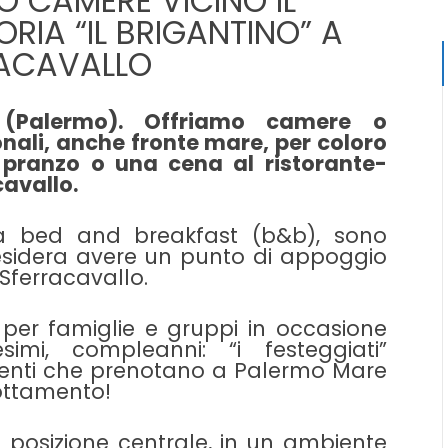
 CAMERE VICINO IL
RIA “IL BRIGANTINO” A
ACAVALLO
 (Palermo). Offriamo camere o
ali, anche fronte mare, per coloro
 pranzo o una cena al ristorante-
cavallo.
a bed and breakfast (b&b), sono
sidera avere un punto di appoggio
i Sferracavallo.
 per famiglie e gruppi in occasione
simi, compleanni: “i festeggiati”
enti che prenotano a Palermo Mare
ottamento!
 in posizione centrale, in un ambiente