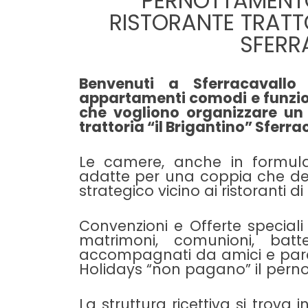
PERNOTTAMENTO
RISTORANTE TRATTO
SFERR
Benvenuti a Sferracavallo
appartamenti comodi e funzion
che vogliono organizzare un
trattoria “il Brigantino” Sferra
Le camere, anche in formul
adatte per una coppia che de
strategico vicino ai ristoranti d
Convenzioni e Offerte speciali
matrimoni, comunioni, batte
accompagnati da amici e par
Holidays “non pagano” il pern
La struttura ricettiva si trova