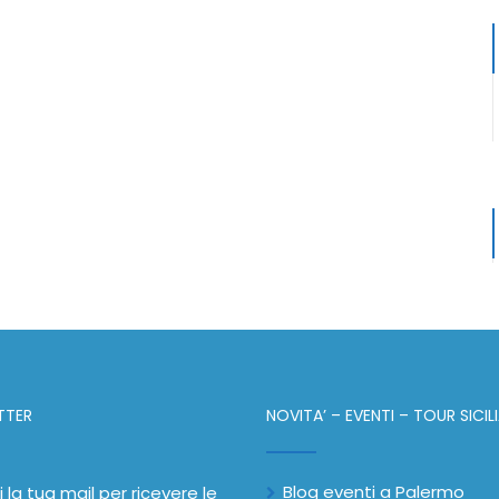
TTER
NOVITA’ – EVENTI – TOUR SICIL
Blog eventi a Palermo
i la tua mail per ricevere le