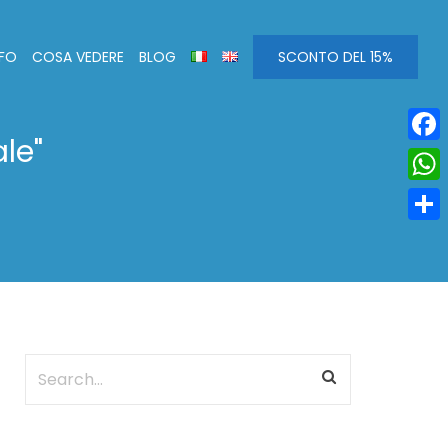
NFO
COSA VEDERE
BLOG
SCONTO DEL 15%
le"
Face
Wha
Condi