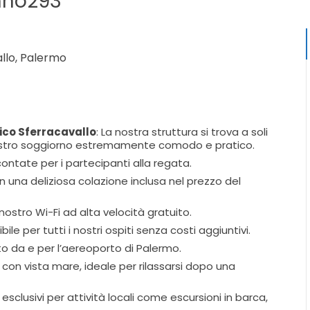
chno293
llo, Palermo
lico Sferracavallo
: La nostra struttura si trova a soli
l vostro soggiorno estremamente comodo e pratico.
scontate per i partecipanti alla regata.
con una deliziosa colazione inclusa nel prezzo del
nostro Wi-Fi ad alta velocità gratuito.
ile per tutti i nostri ospiti senza costi aggiuntivi.
ito da e per l’aereoporto di Palermo.
 con vista mare, ideale per rilassarsi dopo una
 esclusivi per attività locali come escursioni in barca,