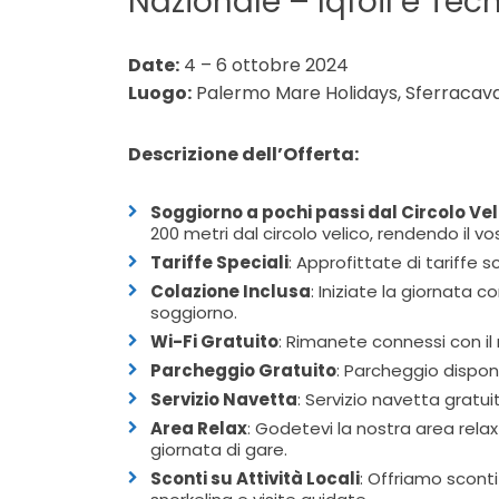
Nazionale – Iqfoil e Te
Date:
4 – 6 ottobre 2024
Luogo:
Palermo Mare Holidays, Sferracava
Descrizione dell’Offerta:
Soggiorno a pochi passi dal Circolo Ve
200 metri dal circolo velico, rendendo i
Tariffe Speciali
: Approfittate di tariffe 
Colazione Inclusa
: Iniziate la giornata 
soggiorno.
Wi-Fi Gratuito
: Rimanete connessi con il 
Parcheggio Gratuito
: Parcheggio disponib
Servizio Navetta
: Servizio navetta gratu
Area Relax
: Godetevi la nostra area relax
giornata di gare.
Sconti su Attività Locali
: Offriamo sconti