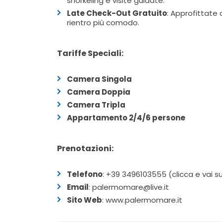
snorkeling e visite guidate.
Late Check-Out Gratuito
: Approfittate 
rientro più comodo.
Tariffe Speciali:
Camera Singola
Camera Doppia
Camera Tripla
Appartamento 2/4/6 persone
Prenotazioni:
Telefono
:
+39 3496103555 (clicca e vai 
Email
: palermomare@live.it
Sito Web
:
www.palermomare.it