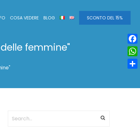
NFO
COSA VEDERE
BLOG
SCONTO DEL 15%
 delle femmine"
Face
Wha
mine"
Condi