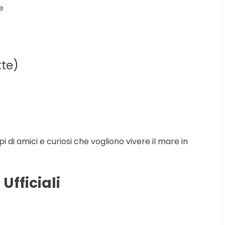
e
tte)
i di amici e curiosi che vogliono vivere il mare in
Ufficiali
: