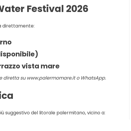
Water Festival 2026
ta direttamente:
orno
isponibile)
rrazzo vista mare
one diretta su www.palermomare.it o WhatsApp.
ica
ù suggestivo del litorale palermitano, vicino a: