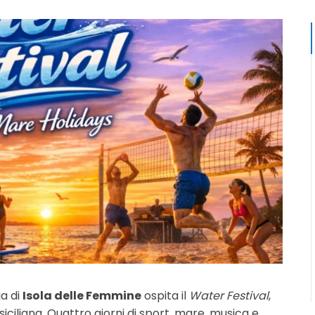
ia di
Isola delle Femmine
ospita il
Water Festival
,
siciliana. Quattro giorni di sport, mare, musica e