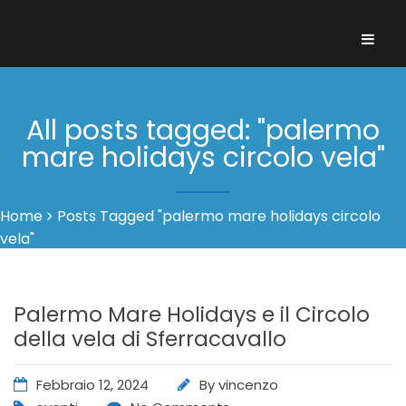
All posts tagged: "palermo
mare holidays circolo vela"
Home
Posts Tagged "palermo mare holidays circolo
vela"
Palermo Mare Holidays e il Circolo
della vela di Sferracavallo
Febbraio 12, 2024
By
vincenzo