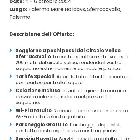
Date:
4 – 6 ottobre 2024
Luogo:
Palermo Mare Holidays, Sferracavallo,
Palermo
Descrizione dell’Offerta:
Soggiorno a pochi passi dal Circolo Velico
Sferracavallo
: La nostra struttura si trova a soli
200 metri dal circolo velico, rendendo il vostro
soggiorno estremamente comodo e pratico.
Tariffe Speciali
: Approfittate di tariffe scontate
per i partecipanti alla regata.
Colazione Inclusa
: Iniziate la giornata con una
deliziosa colazione inclusa nel prezzo del
soggiorno.
Wi-Fi Gratuito
: Rimanete connessi con il nostro
Wi-Fi ad alta velocità gratuito.
Parcheggio Gratuito
: Parcheggio disponibile
per tutti i nostri ospiti senza costi aggiuntivi.
Servizio Navetta
: Servizio navetta gratuito da e