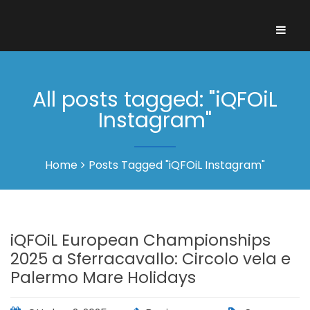
All posts tagged: "iQFOiL
Instagram"
Home
Posts Tagged "iQFOiL Instagram"
iQFOiL European Championships
2025 a Sferracavallo: Circolo vela e
Palermo Mare Holidays