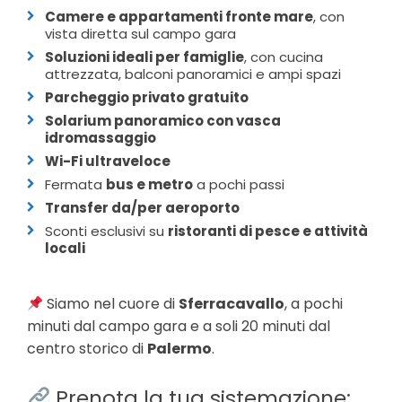
Camere e appartamenti fronte mare
, con
vista diretta sul campo gara
Soluzioni ideali per famiglie
, con cucina
attrezzata, balconi panoramici e ampi spazi
Parcheggio privato gratuito
Solarium panoramico con vasca
idromassaggio
Wi-Fi ultraveloce
Fermata
bus e metro
a pochi passi
Transfer da/per aeroporto
Sconti esclusivi su
ristoranti di pesce e attività
locali
Siamo nel cuore di
Sferracavallo
, a pochi
minuti dal campo gara e a soli 20 minuti dal
centro storico di
Palermo
.
Prenota la tua sistemazione: