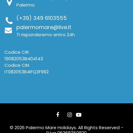
Palermo
(+39) 349 6103555
palermomare@live.it
Ti risponderemo entro 24h
Codice CIR
19082053B404143
Codice CIN
IT082053B4IFQ3F992
© 2026 Palermo Mare Holidays. All Rights Reserved -
P.Iva 06368350820