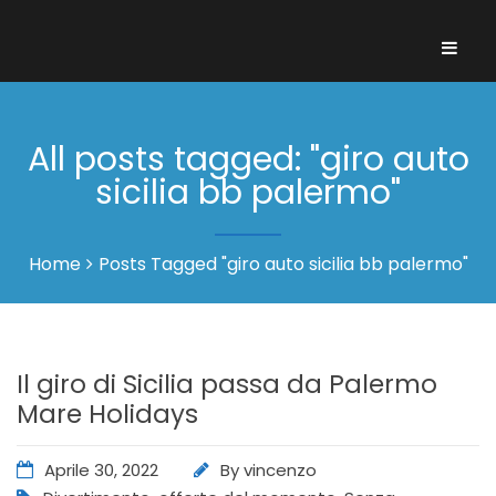
All posts tagged: "giro auto
sicilia bb palermo"
Home
Posts Tagged "giro auto sicilia bb palermo"
Il giro di Sicilia passa da Palermo
Mare Holidays
Aprile 30, 2022
By
vincenzo