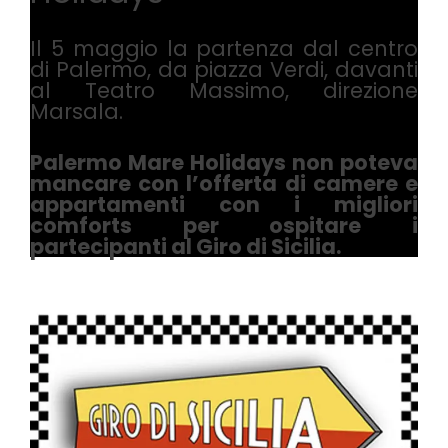
Il 5 maggio la partenza dal centro
di Palermo, da piazza Verdi, davanti
al Teatro Massimo, direzione
Marsala.
Palermo Mare Holidays non poteva
mancare con l’offerta di camere e
appartamenti con i migliori
comforts per ospitare i
partecipanti al Giro di Sicilia.