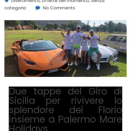
Divertimento
,
offerte del momento
,
Senza
categoria
No Comments
Due tappe del Giro di
Sicilia per rivivere lo
splendore dei Florio
insieme a Palermo Mare
Holidays