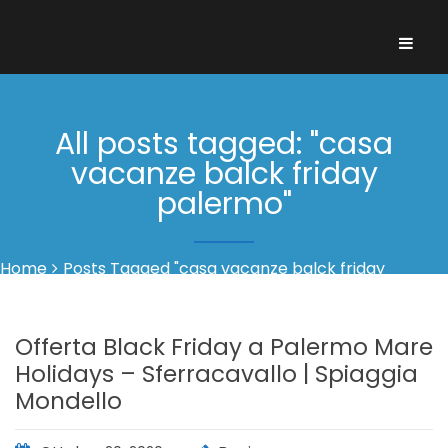
All posts tagged: "casa
vacanze balck friday
palermo"
Home
Posts Tagged "casa vacanze balck friday
palermo"
Offerta Black Friday a Palermo Mare
Holidays – Sferracavallo | Spiaggia
Mondello