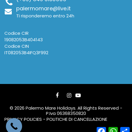
palermomare@live.it
Ti risponderemo entro 24h
Codice CIR
19082053B404143
Codice CIN
IT082053B4IFQ3F992
© 2026 Palermo Mare Holidays. All Rights Reserved -
P.Iva 06368350820
PRIVACY POLICIES - POLITICHE DI CANCELLAZIONE
Facebook
What
C