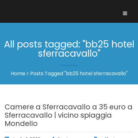
All posts tagged: "bb25 hotel
sferracavallo"
Home
Posts Tagged "bb25 hotel sferracavallo"
Camere a Sferracavallo a 35 euro a
Sferracavallo | vicino spiaggia
Mondello