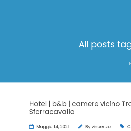
All posts ta
Hotel | b&b | camere vicino Tra
Sferracavallo
Maggio 14, 2021
By
vincenzo
C