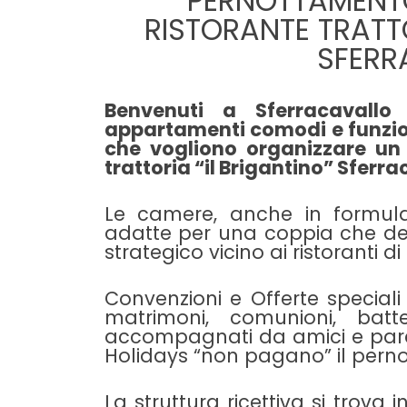
PERNOTTAMENTO
RISTORANTE TRATTO
SFERR
Benvenuti a Sferracavallo
appartamenti comodi e funzion
che vogliono organizzare un
trattoria “il Brigantino” Sferra
Le camere, anche in formul
adatte per una coppia che de
strategico vicino ai ristoranti d
Convenzioni e Offerte speciali
matrimoni, comunioni, batte
accompagnati da amici e par
Holidays “non pagano” il pern
La struttura ricettiva si trova