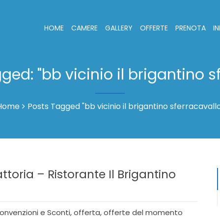
HOME
CAMERE
GALLERY
OFFERTE
PRENOTA
I
gged: "bb vicinio il brigantino s
Home
Posts Tagged "bb vicinio il brigantino sferracavallo
ttoria – Ristorante Il Brigantino
onvenzioni e Sconti
,
offerta
,
offerte del momento