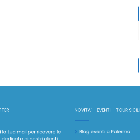
TTER
NOVITA’ – EVENTI – TOUR SICIL
Blog eventi a Palermo
i la tua mail per ricevere le
 dedicate ai nostri clienti