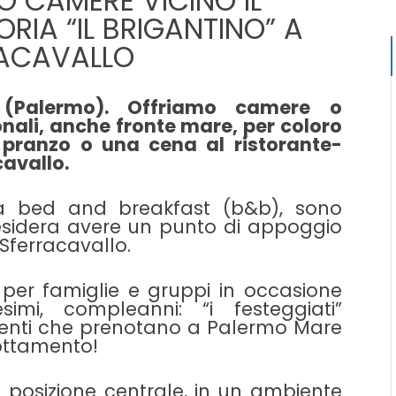
 CAMERE VICINO IL
RIA “IL BRIGANTINO” A
ACAVALLO
 (Palermo). Offriamo camere o
ali, anche fronte mare, per coloro
 pranzo o una cena al ristorante-
cavallo.
a bed and breakfast (b&b), sono
sidera avere un punto di appoggio
i Sferracavallo.
 per famiglie e gruppi in occasione
simi, compleanni: “i festeggiati”
enti che prenotano a Palermo Mare
ottamento!
 in posizione centrale, in un ambiente