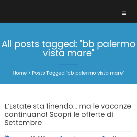
All posts tagged: "bb palermo
vista mare"
Home
Posts Tagged "bb palermo vista mare"
L’Estate sta finendo… ma le vacanze
continuano! Scopri le offerte di
Settembre