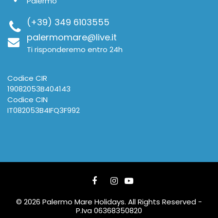
Palermo
(+39) 349 6103555
palermomare@live.it
Ti risponderemo entro 24h
Codice CIR
19082053B404143
Codice CIN
IT082053B4IFQ3F992
© 2026 Palermo Mare Holidays. All Rights Reserved -
P.Iva 06368350820