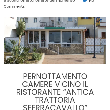
e Sconti
,
offerta
,
offerte del momento
No
Comments
PERNOTTAMENTO
CAMERE VICINO IL
RISTORANTE “ANTICA
TRATTORIA
SFERRACAVALLO”