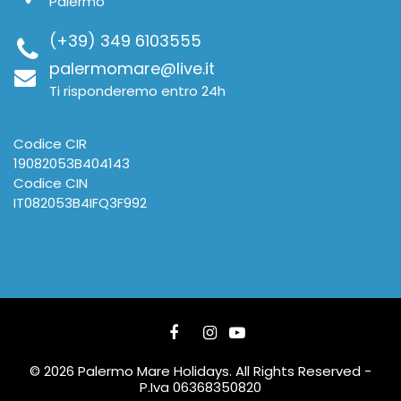
Palermo
(+39) 349 6103555
palermomare@live.it
Ti risponderemo entro 24h
Codice CIR
19082053B404143
Codice CIN
IT082053B4IFQ3F992
© 2026 Palermo Mare Holidays. All Rights Reserved -
P.Iva 06368350820