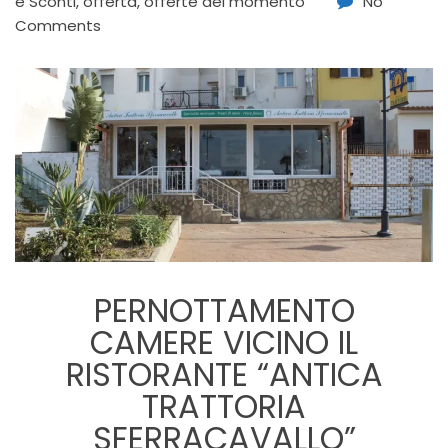
e Sconti
,
offerta
,
offerte del momento
No
Comments
PERNOTTAMENTO
CAMERE VICINO IL
RISTORANTE “ANTICA
TRATTORIA
SFERRACAVALLO”