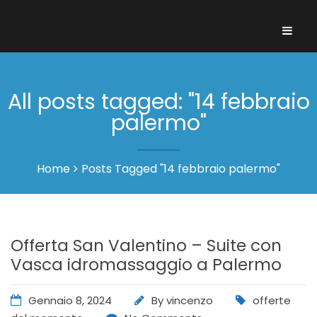
All posts tagged: "14 febbraio
palermo"
Home
Posts Tagged "14 febbraio palermo"
Offerta San Valentino – Suite con
Vasca idromassaggio a Palermo
Gennaio 8, 2024
By
vincenzo
offerte