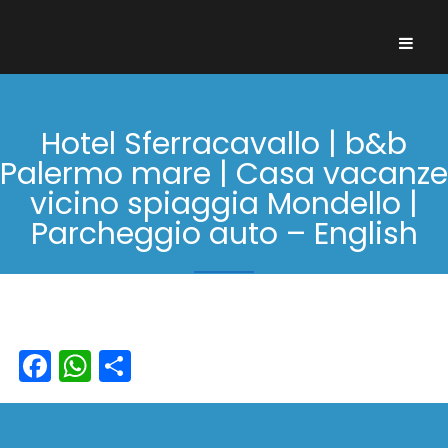
Hotel Sferracavallo | b&b
Palermo mare | Casa vacanze
vicino spiaggia Mondello |
Parcheggio auto – English
Home
Hotel Sferracavallo | b&b Palermo mare | Casa
vacanze vicino spiaggia Mondello | Parcheggio auto –
English
Facebook
WhatsApp
Condividi